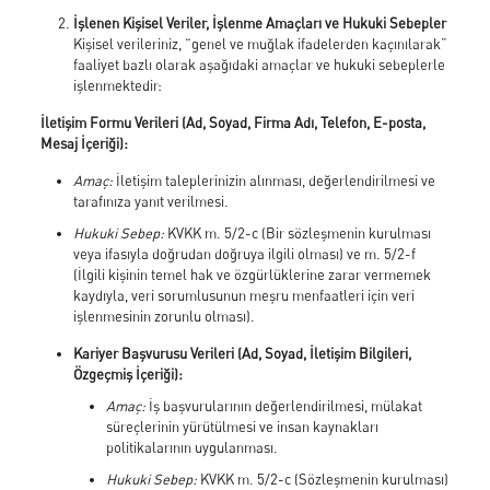
İşlenen Kişisel Veriler, İşlenme Amaçları ve Hukuki Sebepler
Kişisel verileriniz, “genel ve muğlak ifadelerden kaçınılarak”
faaliyet bazlı olarak aşağıdaki amaçlar ve hukuki sebeplerle
işlenmektedir:
İletişim Formu Verileri (Ad, Soyad, Firma Adı, Telefon, E-posta,
Mesaj İçeriği):
Amaç:
İletişim taleplerinizin alınması, değerlendirilmesi ve
tarafınıza yanıt verilmesi.
Hukuki Sebep:
KVKK m. 5/2-c (Bir sözleşmenin kurulması
veya ifasıyla doğrudan doğruya ilgili olması) ve m. 5/2-f
(İlgili kişinin temel hak ve özgürlüklerine zarar vermemek
kaydıyla, veri sorumlusunun meşru menfaatleri için veri
işlenmesinin zorunlu olması).
Kariyer Başvurusu Verileri (Ad, Soyad, İletişim Bilgileri,
Özgeçmiş İçeriği):
Amaç:
İş başvurularının değerlendirilmesi, mülakat
süreçlerinin yürütülmesi ve insan kaynakları
politikalarının uygulanması.
Hukuki Sebep:
KVKK m. 5/2-c (Sözleşmenin kurulması)