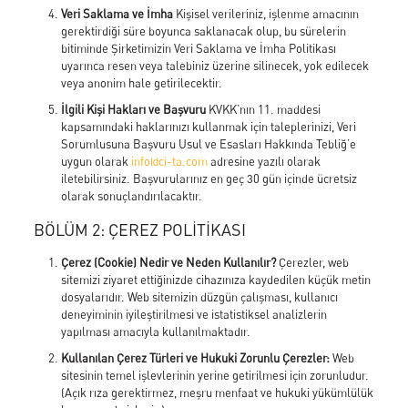
Veri Saklama ve İmha
Kişisel verileriniz, işlenme amacının
gerektirdiği süre boyunca saklanacak olup, bu sürelerin
bitiminde Şirketimizin Veri Saklama ve İmha Politikası
uyarınca resen veya talebiniz üzerine silinecek, yok edilecek
veya anonim hale getirilecektir.
İlgili Kişi Hakları ve Başvuru
KVKK’nın 11. maddesi
kapsamındaki haklarınızı kullanmak için taleplerinizi, Veri
Sorumlusuna Başvuru Usul ve Esasları Hakkında Tebliğ’e
uygun olarak
info@ci-ta.com
adresine yazılı olarak
iletebilirsiniz. Başvurularınız en geç 30 gün içinde ücretsiz
olarak sonuçlandırılacaktır.
BÖLÜM 2: ÇEREZ POLİTİKASI
Çerez (Cookie) Nedir ve Neden Kullanılır?
Çerezler, web
sitemizi ziyaret ettiğinizde cihazınıza kaydedilen küçük metin
dosyalarıdır. Web sitemizin düzgün çalışması, kullanıcı
deneyiminin iyileştirilmesi ve istatistiksel analizlerin
yapılması amacıyla kullanılmaktadır.
Kullanılan Çerez Türleri ve Hukuki Zorunlu Çerezler:
Web
sitesinin temel işlevlerinin yerine getirilmesi için zorunludur.
(Açık rıza gerektirmez, meşru menfaat ve hukuki yükümlülük