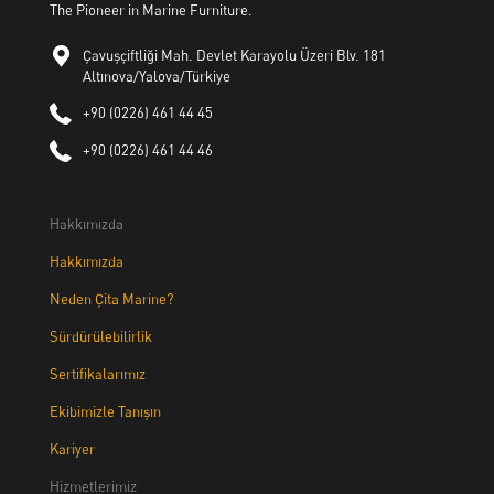
The Pioneer in Marine Furniture.
Çavuşçiftliği Mah. Devlet Karayolu Üzeri Blv. 181
Altınova/Yalova/Türkiye
+90 (0226) 461 44 45
+90 (0226) 461 44 46
Hakkımızda
Hakkımızda
Neden Çita Marine?
Sürdürülebilirlik
Sertifikalarımız
Ekibimizle Tanışın
Kariyer
Hizmetlerimiz