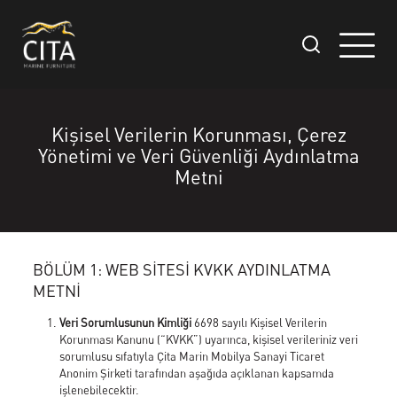
Kişisel Verilerin Korunması, Çerez
Yönetimi ve Veri Güvenliği Aydınlatma
Metni
BÖLÜM 1: WEB SİTESİ KVKK AYDINLATMA
METNİ
Veri Sorumlusunun Kimliği
6698 sayılı Kişisel Verilerin
Korunması Kanunu (“KVKK”) uyarınca, kişisel verileriniz veri
sorumlusu sıfatıyla Çita Marin Mobilya Sanayi Ticaret
Anonim Şirketi tarafından aşağıda açıklanan kapsamda
işlenebilecektir.