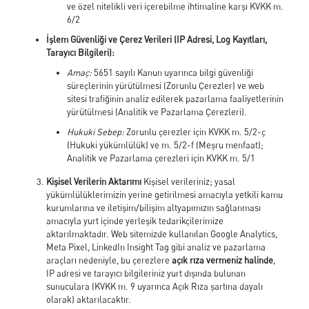
ve özel nitelikli veri içerebilme ihtimaline karşı KVKK m.
6/2
İşlem Güvenliği ve Çerez Verileri (IP Adresi, Log Kayıtları,
Tarayıcı Bilgileri):
Amaç:
5651 sayılı Kanun uyarınca bilgi güvenliği
süreçlerinin yürütülmesi (Zorunlu Çerezler) ve web
sitesi trafiğinin analiz edilerek pazarlama faaliyetlerinin
yürütülmesi (Analitik ve Pazarlama Çerezleri).
Hukuki Sebep:
Zorunlu çerezler için KVKK m. 5/2-ç
(Hukuki yükümlülük) ve m. 5/2-f (Meşru menfaat);
Analitik ve Pazarlama çerezleri için KVKK m. 5/1
Kişisel Verilerin Aktarımı
Kişisel verileriniz; yasal
yükümlülüklerimizin yerine getirilmesi amacıyla yetkili kamu
kurumlarına ve iletişim/bilişim altyapımızın sağlanması
amacıyla yurt içinde yerleşik tedarikçilerimize
aktarılmaktadır. Web sitemizde kullanılan Google Analytics,
Meta Pixel, LinkedIn Insight Tag gibi analiz ve pazarlama
araçları nedeniyle, bu çerezlere
açık rıza vermeniz halinde
,
IP adresi ve tarayıcı bilgileriniz yurt dışında bulunan
sunuculara (KVKK m. 9 uyarınca Açık Rıza şartına dayalı
olarak) aktarılacaktır.