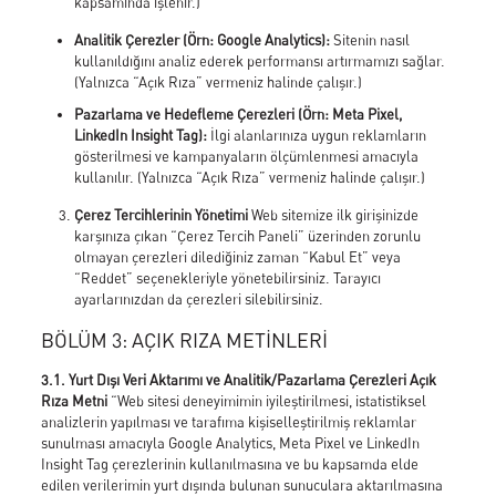
kapsamında işlenir.)
Analitik Çerezler (Örn: Google Analytics):
Sitenin nasıl
kullanıldığını analiz ederek performansı artırmamızı sağlar.
(Yalnızca “Açık Rıza” vermeniz halinde çalışır.)
Pazarlama ve Hedefleme Çerezleri (Örn: Meta Pixel,
LinkedIn Insight Tag):
İlgi alanlarınıza uygun reklamların
gösterilmesi ve kampanyaların ölçümlenmesi amacıyla
kullanılır. (Yalnızca “Açık Rıza” vermeniz halinde çalışır.)
Çerez Tercihlerinin Yönetimi
Web sitemize ilk girişinizde
karşınıza çıkan “Çerez Tercih Paneli” üzerinden zorunlu
olmayan çerezleri dilediğiniz zaman “Kabul Et” veya
“Reddet” seçenekleriyle yönetebilirsiniz. Tarayıcı
ayarlarınızdan da çerezleri silebilirsiniz.
BÖLÜM 3: AÇIK RIZA METİNLERİ
3.1. Yurt Dışı Veri Aktarımı ve Analitik/Pazarlama Çerezleri Açık
Rıza Metni
“Web sitesi deneyimimin iyileştirilmesi, istatistiksel
analizlerin yapılması ve tarafıma kişiselleştirilmiş reklamlar
sunulması amacıyla Google Analytics, Meta Pixel ve LinkedIn
Insight Tag çerezlerinin kullanılmasına ve bu kapsamda elde
edilen verilerimin yurt dışında bulunan sunuculara aktarılmasına