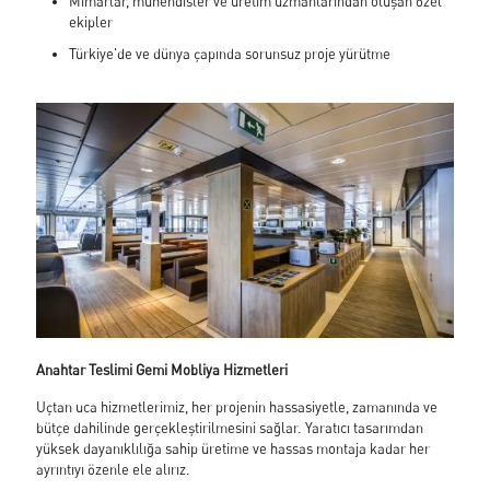
Mimarlar, mühendisler ve üretim uzmanlarından oluşan özel
Hakkımızda
ekipler
Neden Çita Marine
Sürdürebilirlik
Türkiye'de ve dünya çapında sorunsuz proje yürütme
Sertifikalarımız
CITA Marin İnsanları
Kariyer
Hizmetlerimiz
Marin Mobilyaları Donatımı
Danışmanlık ve Planlama
Geliştirme ve Üretim
Montaj Desteği
Özelleştirilmiş Marangozluk
Global Lojistik ve Paketleme
Projeler
Portfolyo
Galeri
Haberler
İletişim
Anahtar Teslimi Gemi Mobliya Hizmetleri
Cita Katalog
Uçtan uca hizmetlerimiz, her projenin hassasiyetle, zamanında ve
bütçe dahilinde gerçekleştirilmesini sağlar. Yaratıcı tasarımdan
yüksek dayanıklılığa sahip üretime ve hassas montaja kadar her
ayrıntıyı özenle ele alırız.