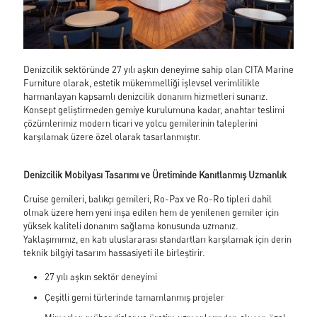
Geliştirme ve Üretim
Montaj Desteği
Özelleştirilmiş Marangozluk
Global Lojistik ve Paketleme
Projeler
Denizcilik sektöründe 27 yılı aşkın deneyime sahip olan CITA Marine
Portfolyo
Furniture olarak, estetik mükemmelliği işlevsel verimlilikle
Galeri
harmanlayan kapsamlı denizcilik donanım hizmetleri sunarız.
Haberler
Konsept geliştirmeden gemiye kurulumuna kadar, anahtar teslimi
İletişim
çözümlerimiz modern ticari ve yolcu gemilerinin taleplerini
Cita Katalog
karşılamak üzere özel olarak tasarlanmıştır.
Denizcilik Mobilyası Tasarımı ve Üretiminde Kanıtlanmış Uzmanlık
Cruise gemileri, balıkçı gemileri, Ro-Pax ve Ro-Ro tipleri dahil
olmak üzere hem yeni inşa edilen hem de yenilenen gemiler için
yüksek kaliteli donanım sağlama konusunda uzmanız.
Yaklaşımımız, en katı uluslararası standartları karşılamak için derin
teknik bilgiyi tasarım hassasiyeti ile birleştirir.
27 yılı aşkın sektör deneyimi
Çeşitli gemi türlerinde tamamlanmış projeler
Hakkımızda