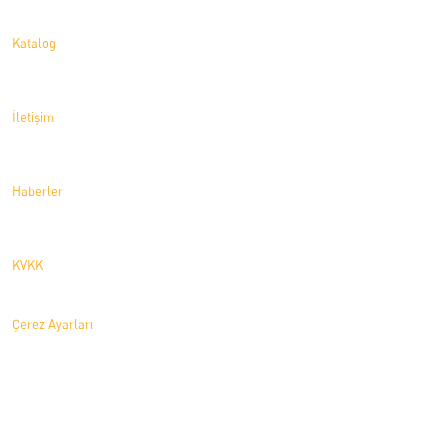
Katalog
İletişim
Haberler
KVKK
Çerez Ayarları
© 2026 Cita Marine Furniture. All rights reserved.