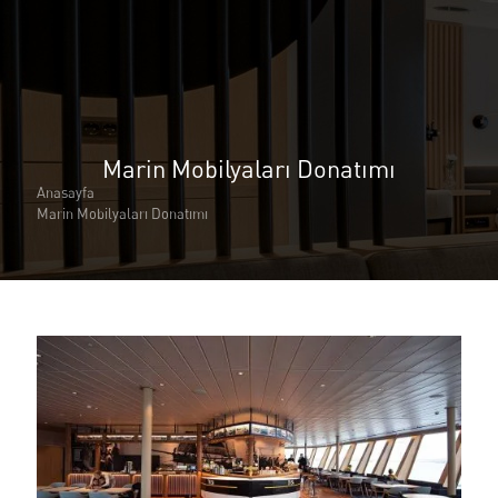
Marin Mobilyaları Donatımı
Anasayfa
Marin Mobilyaları Donatımı
✕
Hakkımızda
Hakkımızda
Neden Çita Marine
Sürdürebilirlik
Sertifikalarımız
CITA Marin İnsanları
Kariyer
Hizmetlerimiz
Marin Mobilyaları Donatımı
Danışmanlık ve Planlama