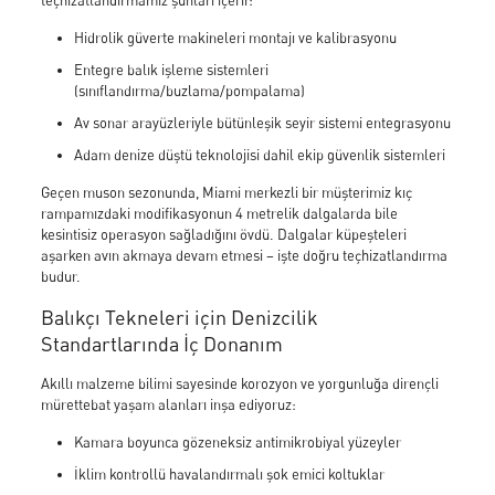
teçhizatlandırmamız şunları içerir:
Global Lojistik ve Paketleme
Projeler
Hidrolik güverte makineleri montajı ve kalibrasyonu
Portfolyo
Galeri
Entegre balık işleme sistemleri
Haberler
(sınıflandırma/buzlama/pompalama)
İletişim
Av sonar arayüzleriyle bütünleşik seyir sistemi entegrasyonu
Cita Katalog
Adam denize düştü teknolojisi dahil ekip güvenlik sistemleri
Geçen muson sezonunda, Miami merkezli bir müşterimiz kıç
rampamızdaki modifikasyonun 4 metrelik dalgalarda bile
kesintisiz operasyon sağladığını övdü. Dalgalar küpeşteleri
aşarken avın akmaya devam etmesi – işte doğru teçhizatlandırma
budur.
Balıkçı Tekneleri için Denizcilik
Standartlarında İç Donanım
Akıllı malzeme bilimi sayesinde korozyon ve yorgunluğa dirençli
mürettebat yaşam alanları inşa ediyoruz:
Kamara boyunca gözeneksiz antimikrobiyal yüzeyler
✕
İklim kontrollü havalandırmalı şok emici koltuklar