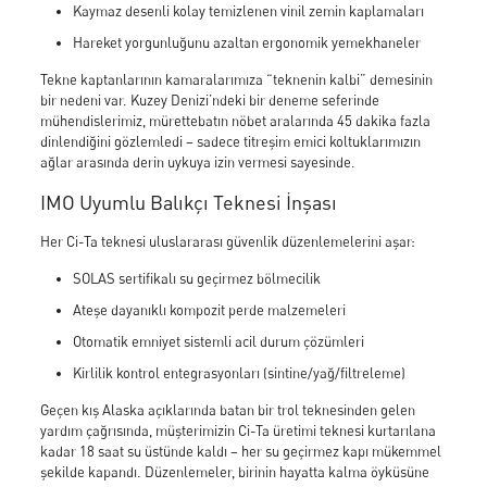
Kaymaz desenli kolay temizlenen vinil zemin kaplamaları
Hareket yorgunluğunu azaltan ergonomik yemekhaneler
Tekne kaptanlarının kamaralarımıza “teknenin kalbi” demesinin
bir nedeni var. Kuzey Denizi’ndeki bir deneme seferinde
mühendislerimiz, mürettebatın nöbet aralarında 45 dakika fazla
dinlendiğini gözlemledi – sadece titreşim emici koltuklarımızın
ağlar arasında derin uykuya izin vermesi sayesinde.
IMO Uyumlu Balıkçı Teknesi İnşası
Her Ci-Ta teknesi uluslararası güvenlik düzenlemelerini aşar:
SOLAS sertifikalı su geçirmez bölmecilik
Ateşe dayanıklı kompozit perde malzemeleri
Otomatik emniyet sistemli acil durum çözümleri
Kirlilik kontrol entegrasyonları (sintine/yağ/filtreleme)
Geçen kış Alaska açıklarında batan bir trol teknesinden gelen
yardım çağrısında, müşterimizin Ci-Ta üretimi teknesi kurtarılana
kadar 18 saat su üstünde kaldı – her su geçirmez kapı mükemmel
şekilde kapandı. Düzenlemeler, birinin hayatta kalma öyküsüne