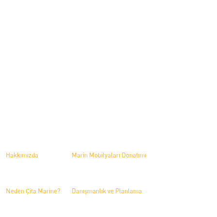
The Pioneer in Marine Furniture.
Çavuşçiftliği Mah. Devlet Karayolu Üzeri Blv. 181 Altınova/Yalova/Türkiye
+90 (0226) 461 44 45
+90 (0226) 461 44 46
Hakkımızda
Hizmetlerimiz
Hakkımızda
Marin Mobilyaları Donatımı
Neden Çita Marine?
Danışmanlık ve Planlama