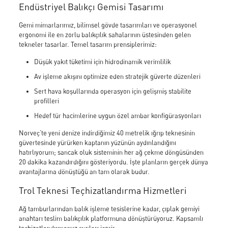
Portfolyo
Endüstriyel Balıkçı Gemisi Tasarımı
Galeri
Haberler
Gemi mimarlarımız, bilimsel gövde tasarımları ve operasyonel
İletişim
ergonomi ile en zorlu balıkçılık sahalarının üstesinden gelen
Cita Katalog
tekneler tasarlar. Temel tasarım prensiplerimiz:
Düşük yakıt tüketimi için hidrodinamik verimlilik
Av işleme akışını optimize eden stratejik güverte düzenleri
Sert hava koşullarında operasyon için gelişmiş stabilite
profilleri
Hakkımızda
Hakkımızda
Hedef tür hacimlerine uygun özel ambar konfigürasyonları
Neden Çita Marine
Sürdürebilirlik
Norveç’te yeni denize indirdiğimiz 40 metrelik ığrıp teknesinin
Sertifikalarımız
güvertesinde yürürken kaptanın yüzünün aydınlandığını
CITA Marin İnsanları
hatırlıyorum; sancak oluk sisteminin her ağ çekme döngüsünden
Kariyer
20 dakika kazandırdığını gösteriyordu. İşte planların gerçek dünya
Hizmetlerimiz
avantajlarına dönüştüğü an tam olarak budur.
Marin Mobilyaları Donatımı
Trol Teknesi Teçhizatlandırma Hizmetleri
Danışmanlık ve Planlama
Geliştirme ve Üretim
Ağ tamburlarından balık işleme tesislerine kadar, çıplak gemiyi
Montaj Desteği
anahtarı teslim balıkçılık platformuna dönüştürüyoruz. Kapsamlı
Özelleştirilmiş Marangozluk